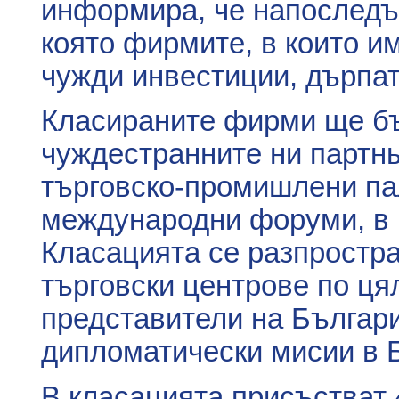
информира, че напоследъ
която фирмите, в които и
чужди инвестиции, дърпат
Класираните фирми ще бъ
чуждестранните ни партнь
търговско-промишлени пал
международни форуми, в 
Класацията се разпростра
търговски центрове по цял
представители на Българи
дипломатически мисии в 
В класацията присъстват