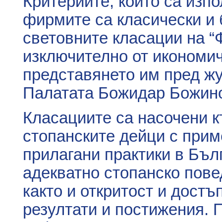
Критериите, които са изп
фирмите са класически и 
световните класации на “Ф
изключително от икономич
представянето им пред ж
Палатата Божидар Божин
Класациите са насочени к
стопанските дейци с прим
прилагани практики в Бъл
адекватно стопанско пове
както и откритост и дост
резултати и постижения.