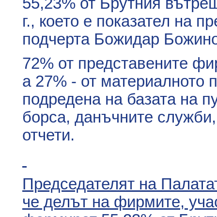
55,23% от Брутния вътреш
г., което е показател на п
подчерта Божидар Божино
72% от представените фир
а 27% - от материалното 
подредена на базата на п
борса, данъчните служби
отчети.
Председателят на Палата
че делът на фирмите, уча