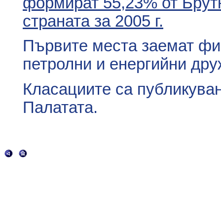
формират 55,23% от Брут
страната за 2005 г.
Първите места заемат фир
петролни и енергийни дру
Класациите са публикуван
Палатата.