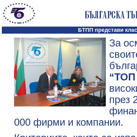
БТПП представи клас
За ос
своит
бълга
“ТОП 
висок
през 
финан
000 фирми и компании.