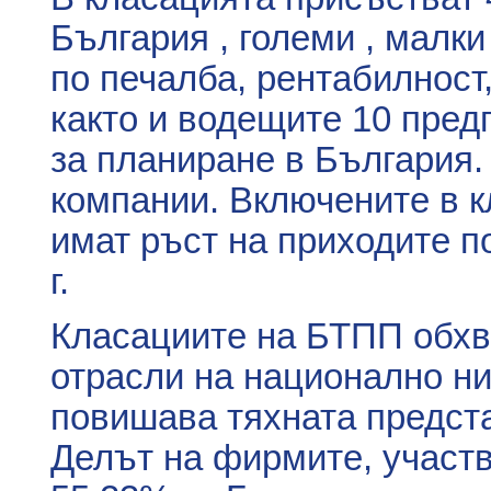
България , големи , малки
по печалба, рентабилност
както и водещите 10 предп
за планиране в България.
компании. Включените в 
имат ръст на приходите п
г.
Класациите на БТПП обхв
отрасли на национално нив
повишава тяхната предст
Делът на фирмите, участ