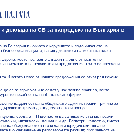
 и доклада на СБ за напредъка на България в
 на България в борбата с корупцията и подобряването на
а бизнесорганизациите, на синдикатите и на местната власт.
а Европа, което поставя България на едно относително
възприемането на всички техни предложения, които са насочени
нта.И когато някое от нашите предложения се отхвърля искаме
о да се възприемат и въведат у нас такива правила, които
курентоспособността на българските фирми.
тношение на дейността на общинските администрации.Причина за
о държавата трябва да подпомогне този процес.
рупционна среда БТПП ще настоява за няколко стъпки, посочи
ъдебни, митнически, данъчни и др. Регистри, кадастър, имотен
ане на обслужването на граждани и юридически лица по
хвата и облекчаване на регулаторните режими; прозрачност на