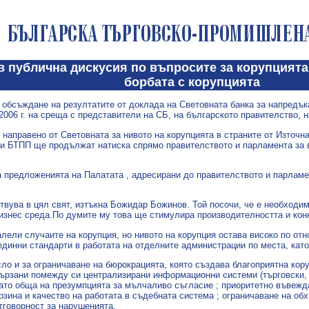
в публична дискусия по въпросите за корупцията
борбата с корупцията
бсъждане на резултатите от доклада на Световната банка за напредъка
2006 г. на среща с представители на СБ, на българското правителство, н
 направено от Световната за нивото на корупцията в страните от Източн
т и БТПП ще продължат натиска спрямо правителството и парламента за 
 предложенията на Палатата , адресирани до правителството и парламе
твува в цял свят, изтъкна Божидар Божинов. Той посочи, че е необходим
изнес среда.По думите му това ще стимулира производителността и кон
алели случаите на корупция, но нивото на корупция остава високо по о
 единни стандарти в работата на отделните администрации по места, кат
исло и за ограничаване на бюрокрацията, която създава благоприятна ко
ързани помежду си централизирани информационни системи (търговски, с
като обща на презумпцията за мълчаливо съгласие ; приоритетно въвежд
рзина и качество на работата в съдебната система ; ограничаване на об
тговорност за нарушенията.