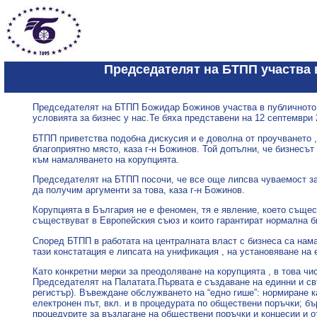
Председателят на БТПП участва 
Председателят на БТПП Божидар Божинов участва в публичното о
условията за бизнес у нас.Те бяха представени на 12 септември 
БТПП приветства подобна дискусия и е доволна от проучването ,
благоприятно място, каза г-н Божинов. Той допълни, че бизнесъ
към намаляването на корупцията.
Председателят на БТПП посочи, че все още липсва чуваемост за
да получим аргументи за това, каза г-н Божинов.
Корупцията в България не е феномен, тя е явление, което същес
съществуват в Европейския съюз и които гарантират нормална б
Според БТПП в работата на централната власт с бизнеса са нам
тази констатация е липсата на унификация , на установяване на
Като конкретни мерки за преодоляване на корупцията , в това ч
Председателят на Палатата.Първата е създаване на единни и св
регистър). Въвеждане обслужването на “едно гише”: нормиране 
електронен път, вкл. и в процедурата по обществени поръчки; бъ
процедурите за възлагане на обществени поръчки и концесии и о