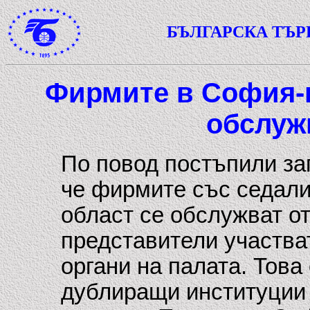
БЪЛГАРСКА ТЪ
Фирмите в София-г
обслуж
По повод постъпили з
че фирмите със седал
област се обслужват о
представители участва
органи на палата. Това
дублиращи институции 