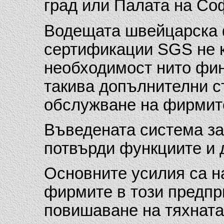
град или Палата на Соф
Водещата швейцарска 
сертификации SGS не к
необходимост нито фин
такива допълнителни с
обслужване на фирмит
Въведената система за
потвърди функциите и 
Основните усилия са н
фирмите в този предпр
повишаване на тяхната