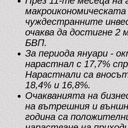
През 11-те месеца на 
макроикономическата 
чуждестранните инвес
очаква да достигне 2 
БВП.
За периода януари - 
нарастнал с 17,7% спр
Нарастнали са вносът
18,4% и 16,8%.
Очакванията на бизне
на вътрешния и външн
година са положителн
нарастване на приход