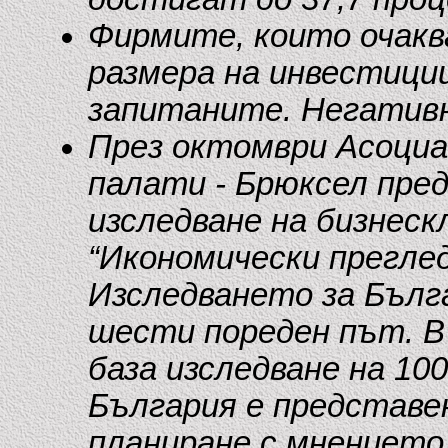
Фирмите, които очакв
размера на инвестиции
запитаните. Негативн
През октомври Асоци
палати - Брюксел пре
изследване на бизнеск
“Икономически преглед
Изследването за Бълг
шести пореден път. В
база изследване на 10
България е представен
планиране с мнението