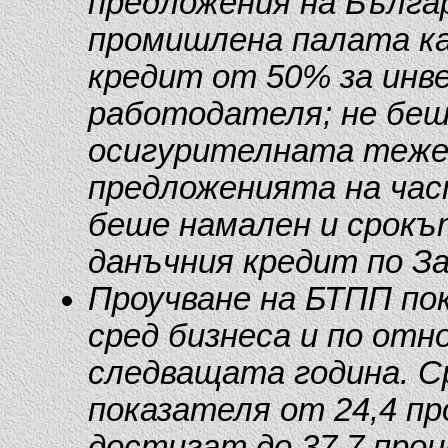
предложения на Бълга
промишлена палата ка
кредит от 50% за инв
работодателя; не беш
осигурителната теже
предложенията на час
беше намален и срокъ
данъчния кредит по За
Проучване на БТПП по
сред бизнеса и по от
следващата година. 
показателя от 24,4 пр
достигат до 37,7 проц