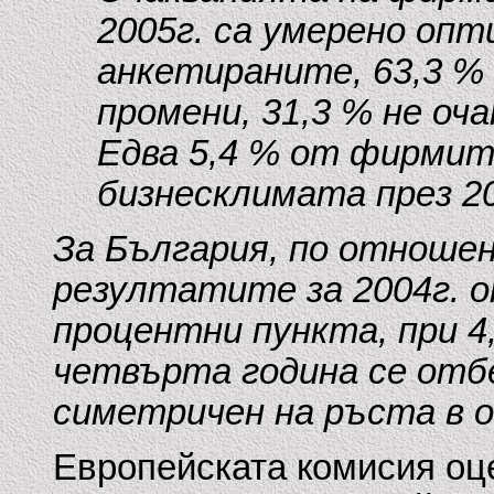
2005г. са умерено оп
анкетираните, 63,3 %
промени, 31,3 % не оч
Едва 5,4 % от фирмит
бизнесклимата през 200
За България, по отношен
резултатите за 2004г. 
процентни пункта, при 4,
четвърта година се отб
симетричен на ръста в 
Европейската комисия оц