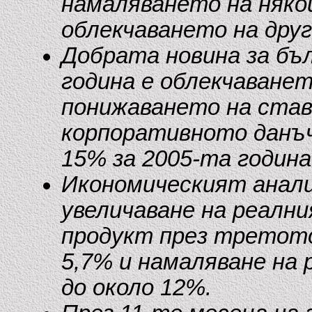
намаляването на няко
облекчаването на друг
Добрата новина за бъл
година е облекчаване
понижаването на став
корпоративното данъч
15% за 2005-та година
Икономическият анализ
увеличаване на реалн
продукт през третот
5,7% и намаляване на
до около 12%.