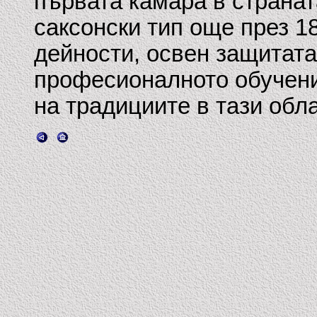
първата камара в странат
саксонски тип още през 18
дейности, освен защитата
професионалното обучени
на традициите в тази обла