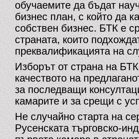
обучаемите да бъдат науч
бизнес план, с който да к
собствен бизнес. БТК е с
страната, които подхожд
преквалификацията на сл
Изборът от страна на БТК
качеството на предлагано
за последващи консултаци
камарите и за срещи с ус
Не случайно старта на сер
Русенската търговско-инд