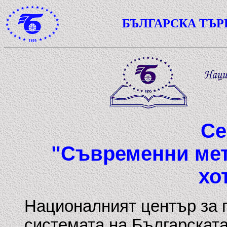
БЪЛГАРСКА ТЪ
Се
"Съвременни мет
хо
Националният център за 
системата на Българскат