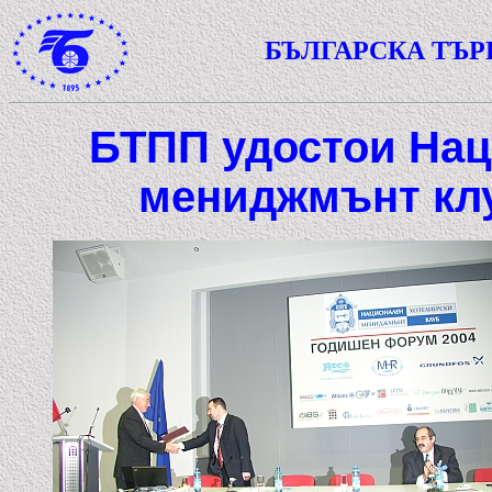
БЪЛГАРСКА ТЪ
БТПП удостои Нац
мениджмънт клу