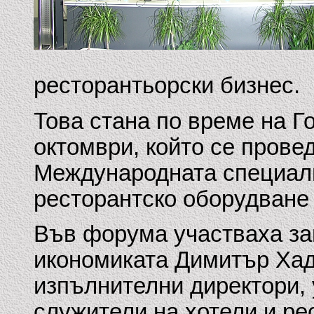
ресторантьорски бизнес.
Това стана по време на 
октомври, който се прове
Международната специали
ресторантско оборудване
Във форума участваха за
икономиката Димитър Хад
изпълнителни директори,
служители на хотели и ре