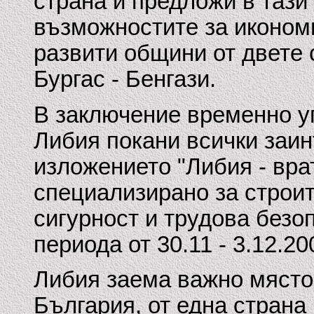
страна и предложи в тази
възможностите за иконом
развити общини от двете 
Бургас - Бенгази.
В заключение временно у
Либия покани всички заи
изложението "Либия - вра
специализирано за строит
сигурност и трудова безоп
периода от 30.11 - 3.12.200
Либия заема важно място
България, от една страна