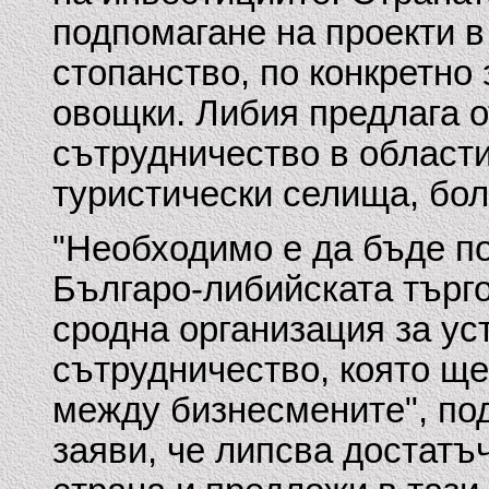
подпомагане на проекти в
стопанство, по конкретно
овощки. Либия предлага 
сътрудничество в области
туристически селища, бол
"Необходимо е да бъде п
Българо-либийската търг
сродна организация за ус
сътрудничество, която ще
между бизнесмените", по
заяви, че липсва достат