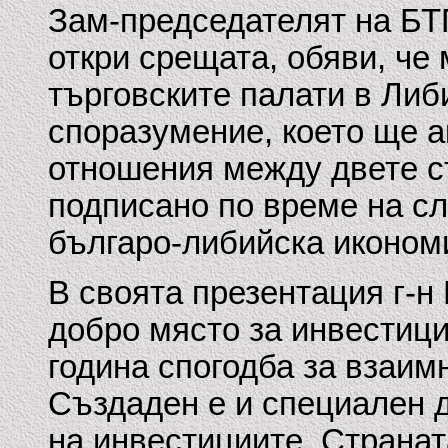
Зам-председателят на БТ
откри срещата, обяви, ч
търговските палати в Ли
споразумение, което ще 
отношения между двете ст
подписано по време на с
българо-либийска иконом
В своята презентация г-н
добро място за инвестици
година спогодба за взаим
Създаден е и специален 
на инвестициите. Странат