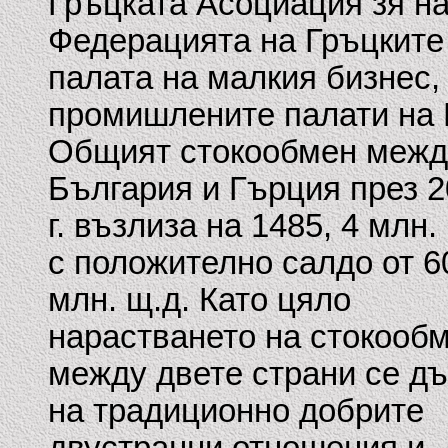
Гръцката Асоциация зя на
Федерацията на Гръцките
палата на малкия бизнес,
промишлените палати на 
Общият стокообмен межд
България и Гърция през 
г. възлиза на 1485, 4 млн. 
с положително салдо от 60
млн. щ.д. Като цяло
нарастването на стокооб
между двете страни се д
на традиционно добрите
двустранни отношения и