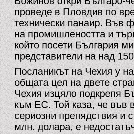
Божинов откри Българо-ч
проведе в Пловдив по вр
технически панаир. Във 
на промишлеността и тър
който посети България м
представители на над 150
Посланикът на Чехия у на
общата цел на двете стра
Чехия изцяло подкрепя Б
към ЕС. Той каза, че във
сериозни препядствия и 
млн. долара, е недостатъ