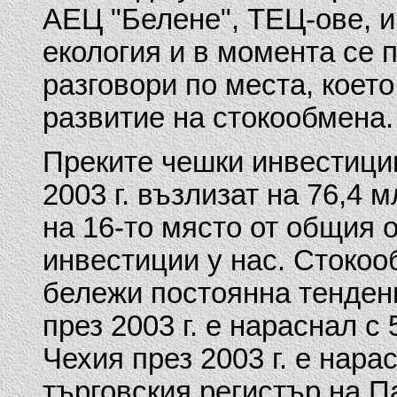
АЕЦ "Белене", ТЕЦ-ове, 
екология и в момента се 
разговори по места, коет
развитие на стокообмена.
Преките чешки инвестиции
2003 г. възлизат на 76,4 
на 16-то място от общия 
инвестиции у нас. Стоко
бележи постоянна тенденц
през 2003 г. е нараснал с
Чехия през 2003 г. е нара
търговския регистър на П