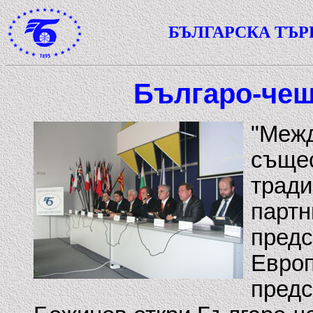
БЪЛГАРСКА ТЪ
Българо-чеш
"Межд
същес
тради
партн
предс
Европ
предс