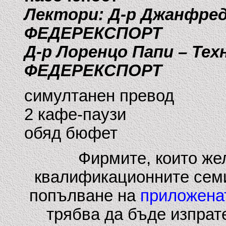
Лектори: Д-р Джанфред
ФЕДЕРЕКСПОРТ
Д-р Лоренцо Папи – Тех
ФЕДЕРЕКСПОРТ
симултанен превод
2 кафе-паузи
обяд бюфет
Фирмите, които же
квалификационните семи
попълване на
приложенат
трябва да бъде изпрат