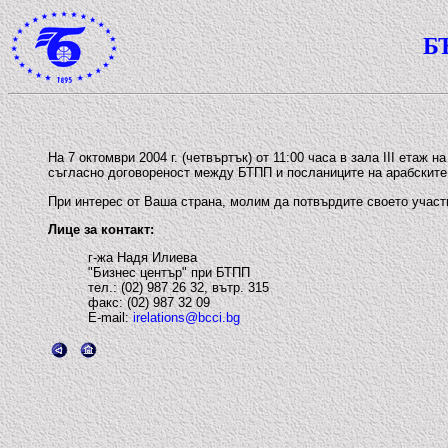
Б
На 7 октомври 2004 г. (четвъртък) от 11:00 часа в зала III ета
съгласно договореност между БТПП и посланиците на арабските
При интерес от Ваша страна, молим да потвърдите своето учас
Лице за контакт:
г-жа Надя Илиева
"Бизнес център" при БТПП
тел.: (02) 987 26 32, вътр. 315
факс: (02) 987 32 09
E-mail:
irelations@bcci.bg