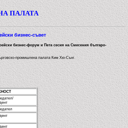
НА ПАЛАТА
ейски бизнес-съвет
рейски бизнес-форум и Пета сесия на Смесения българо-
търговско-промишлена палата Ким Хю-Сънг.
ЖНОСТ
едател/
дент
едател
дент
дент