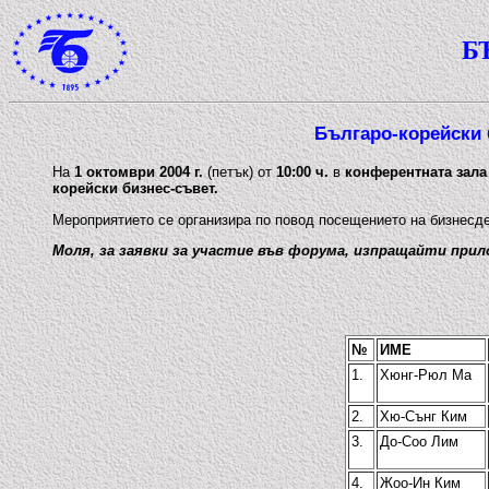
Б
Българо-корейски 
На
1 октомври 2004 г.
(петък) от
10:00 ч.
в
конферентната зала
корейски бизнес-съвет.
Мероприятието се организира по повод посещението на бизнесде
Моля, за заявки за участие във форума, изпращайти при
№
ИМЕ
1.
Хюнг-Рюл Ма
2.
Хю-Сънг Ким
3.
До-Соо Лим
4.
Жоо-Ин Ким