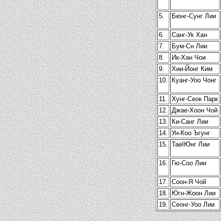
5.
Бюнг-Сунг Лии
6.
Санг-Ук Хан
7.
Бум-Сн Лии
8.
Ик-Хан Чои
9.
Хии-Йонг Ким
10.
Куанг-Уоо Чонг
11.
Хунг-Сеок Парк
12.
Джае-Хоон Чой
13.
Ки-Санг Лии
14.
Ун-Коо Ъгунг
15.
ТаеІЮнг Лии
16.
Гю-Соо Лии
17.
Соон-Я Чой
18.
Югн-Жоон Лии
19.
Сеонг-Уоо Лии