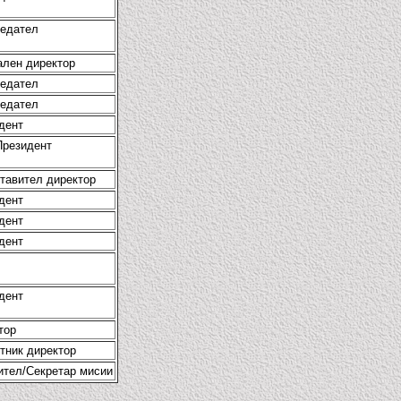
едател
ален директор
едател
едател
дент
резидент
тавител директор
дент
дент
дент
дент
тор
тник директор
ител/Секретар мисии