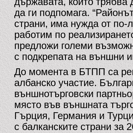
държавата, който трябва 
да ги подпомага. “Районът
страни, има нужда от по-
работим по реализиранет
предложи големи възможн
с подкрепата на външни и
До момента в БТПП са ре
албанско участие. Българ
външнотърговски партньор
място във външната търго
Гърция, Германия и Турци
с балканските страни за 2