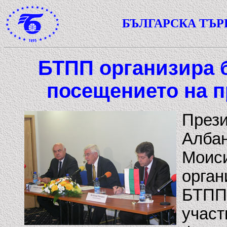
БЪЛГАРСКА ТЪ
БТПП организира 
посещението на п
Прези
Албан
Моиси
орган
БТПП 
участ