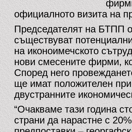
фирми
официалното визита на п
Председателят на БТПП о
съществуват потенциални
на иконоимечското сътруд
нови смесените фирми, ко
Според него провежданет
ще имат положителен при
двустранните икономическ
“Очакваме тази година с
страни да нарастне с 20%
предпоставки – георгафск