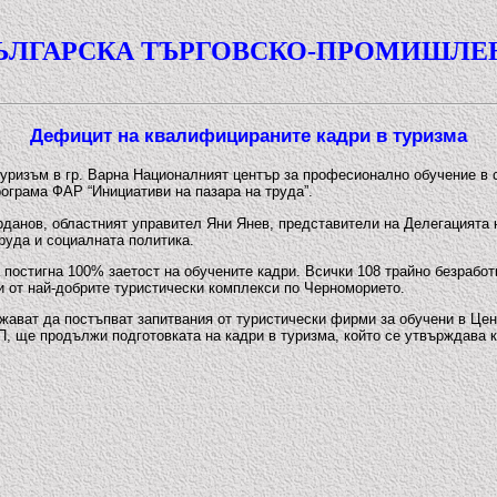
ЪЛГАРСКА ТЪРГОВСКО-ПРОМИШЛЕ
Дефицит на квалифицираните кадри в туризма
о туризъм в гр. Варна Националният център за професионално обучение 
ограма ФАР “Инициативи на пазара на труда”.
рданов, областният управител Яни Янев, представители на Делегацията
руда и социалната политика.
 постигна 100% заетост на обучените кадри. Всички 108 трайно безрабо
и от най-добрите туристически комплекси по Черноморието.
ават да постъпват запитвания от туристически фирми за обучени в Цен
, ще продължи подготовката на кадри в туризма, който се утвърждава к