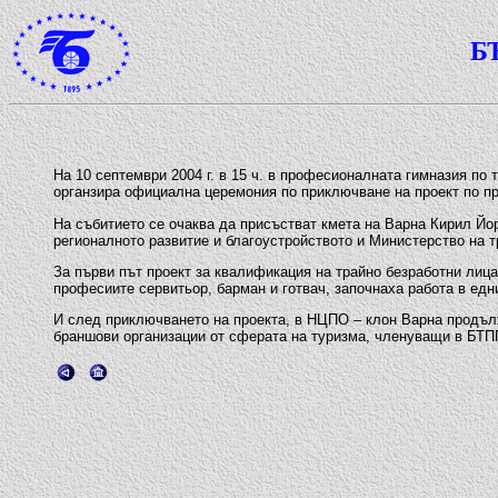
Б
На 10 септември 2004 г. в 15 ч. в професионалната гимназия п
органзира официална церемония по приключване на проект по пр
На събитието се очаква да присъстват кмета на Варна Кирил Йо
регионалното развитие и благоустройството и Министерство на т
За първи път проект за квалификация на трайно безработни лица
професиите сервитьор, барман и готвач, започнаха работа в едн
И след приключването на проекта, в НЦПО – клон Варна продълж
браншови организации от сферата на туризма, членуващи в БТПП