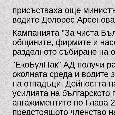
присъстваха още министъ
водите Долорес Арсенова
Кампанията "За чиста Бъл
общините, фирмите и нас
разделното събиране на 
"ЕкоБулПак" АД получи р
околната среда и водите 
на отпадъци. Дейността н
усилията на българското 
ангажиментите по Глава 2
предстоящото членство н