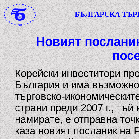
БЪЛГАРСКА ТЪ
Новият посланик
пос
Корейски инвеститори пр
България и има възможно
търговско-икономическит
страни преди 2007 г., тъй 
намирате, е отправна точ
каза новият посланик на 