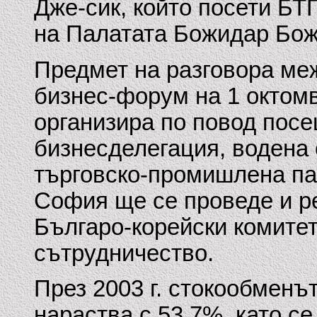
Дже-сик, който посети БТ
на Палатата Божидар Божи
Предмет на разговора ме
бизнес-форум на 1 октомв
организира по повод пос
бизнесделегация, водена 
търговско-промишлена па
София ще се проведе и р
Българо-корейски комитет
сътрудничество.
През 2003 г. стокообменъ
нараства с 53,7%, като 