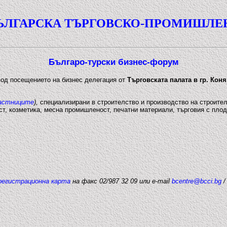
ЪЛГАРСКА ТЪРГОВСКО-ПРОМИШЛЕ
Българо-турски бизнес-форум
од посещението на бизнес делегация от
Търговската палата в гр. Коня
частниците
),
специализирани в строителство и производство на строите
т, козметика, месна промишленост, печатни материали, търговия с плодо
регистрационна карта
на факс 02/987 32 09 или е-mail
bcentre@bcci.bg