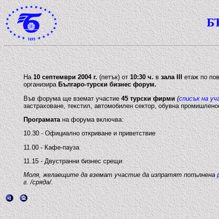
Б
На
10 септември 2004 г.
(петък) от
10:30 ч.
в
зала III
етаж по пов
организира
Българо-турски бизнес форум.
Във форума ще вземат участие
45 турски фирми
(
списък на у
застраховане, текстил, автомобилен сектор, обувна промишленос
Програмата
на форума включва:
10.30 - Официално откриване и приветствие
11.00 - Кафе-пауза
11.15 - Двустранни бизнес срещи
Моля, желаещите да вземат участие да изпратят попълнена
г. /сряда/.