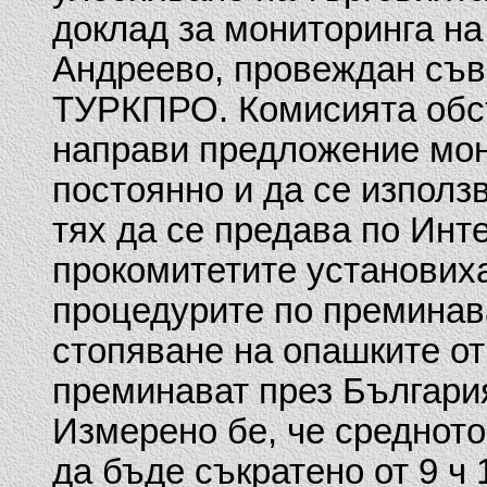
доклад за мониторинга н
Андреево, провеждан съв
ТУРКПРО. Комисията обс
направи предложение мон
постоянно и да се използ
тях да се предава по Интер
прокомитетите установиха
процедурите по преминав
стопяване на опашките от
преминават през България
Измерено бе, че среднот
да бъде съкратено от 9 ч 1