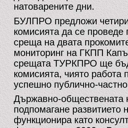
натоварените дни.
БУЛПРО предложи четири
комисията да се проведе
среща на двата прокомитет
мониторинг на ГКПП Капъ
срещата ТУРКПРО ще бъде
комисията, чиято работа 
успешно публично-частно
Държавно-обществената к
подпомагане развитието 
функционира като консулт