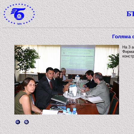
Б
Голяма ф
На 3 
Фирма
конст