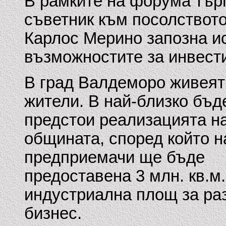
В рамките на форума тър
съветник към посолството
Карлос Мерино запозна и
възможностите за инвест
В град Валдеморо живеят
жители. В най-близко бъ
предстои реализацията на
общината, според който н
предприемачи ще бъде
предоставена 3 млн. кв.м.
индустриална площ за ра
бизнес.