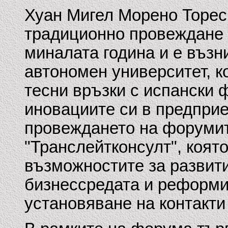
Хуан Мигел Морено Торес
традиционно провеждане 
миналата година и е въз
автономен университет, к
тесни връзки с испански 
иновациите си в предприе
провеждането на форумит
"Транслейтконсулт", коят
възможностите за развити
бизнессредата и реформи
установяване на контакти