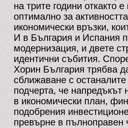
на трите години откакто 
оптимално за активността
икономически връзки, кои
И в България и Испания 
модернизация, и двете ст
идентични събития. Спор
Хорин България трябва да
сближаване с останалите 
подчерта, че напредъкът 
в икономически план, фи
подобрения инвестиционен
превърне в пълноправен 