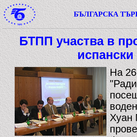
БЪЛГАРСКА ТЪ
БТПП участва в пр
испански
На 26
"Ради
посещ
воден
Хуан 
прове