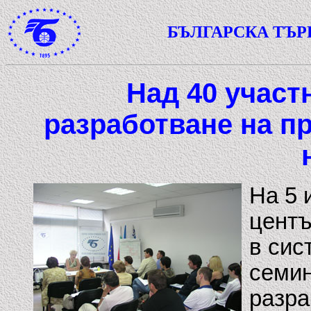
БЪЛГАРСКА ТЪ
Над 40 участ
разработване на п
На 5 
центъ
в сис
семин
разра