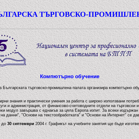
ЪЛГАРСКА ТЪРГОВСКО-ПРОМИШЛЕ
Компютърно обучение
а Българската търговско-промишлена палата организира компютърно об
ни знания и практически умения за работа с широко използвани потреб
луги и администрация, от финансово-счетоводните отдели на търговски 
ки модул завършва с еднакъв за цяла Европа изпит. За всеки издържан
на данни", "Основи на текстообработката" и "Основи на Интернет" се д
и до
30 септември
2004 г. Графикът на учебните занятия ще бъде изготв