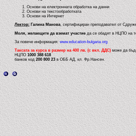
Основи на електронната обработка на данни
Основи на текстообработката
Основи на Интернет
Лектор:
Галина Манова
, сертифициран преподавател от Сдруже
Моля, желаещите да вземат участие
да се обадят в НЦПО на те
За повече информация:
www.education-bulgaria.org
Таксата за курса в размер на 400 лв. (с вкл. ДДС)
може да бъде
НЦПО
1000 388 618
банков код
200 800 23
в ОББ АД, кл. Фр.Нансен.