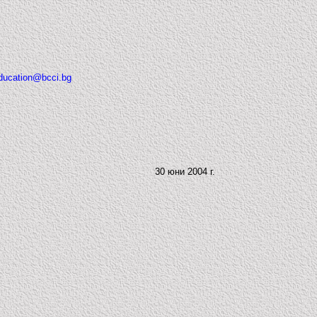
ducation@bcci.bg
30 юни 2004 г.