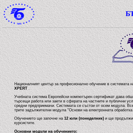
Б
Националният център за професионално обучение в системата н
XPERT
.
Учебната система Европейски компютърен сертификат дава обшир
търсещи работа или заети в сферата на частните и публични ус
средни предприемачи. Системата се състои от осем модула. Все
трите задължителни модула "Основи на електронната обработка 
Обучението ще започне на
12 юли (понеделник)
и ще продълж
курсистите.
Основни модули на обучението: