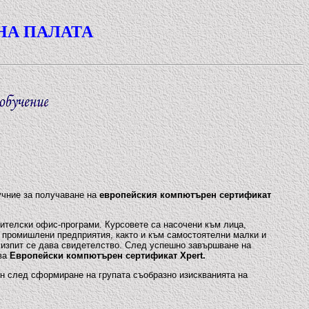
НА ПАЛАТА
учние за получаване на
европейския компютърен сертификат
ителски офис-програми. Курсовете са насочени към лица,
и промишлени предприятия, както и към самостоятелни малки и
 изпит се дава свидетелство. След успешно завършване на
ава
Европейски компютърен сертификат Xpert.
ен след сформиране на групата съобразно изискванията на