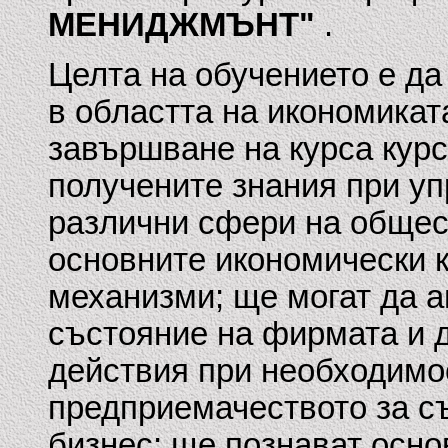
МЕНИДЖМЪНТ"
.
Целта на обучението е да
в областта на икономикат
завършване на курса курс
получените знания при уп
различни сфери на общес
основните икономически к
механизми; ще могат да 
състояние на фирмата и 
действия при необходимос
предприемачеството за с
бизнес; ще познават осно