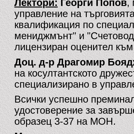
Лектори:
Георги Попов
,
управление на търговият
квалификация по специал
мениджмънт" и "Счетоводс
лицензиран оценител към 
Доц. д-р Драгомир Боя
на косултантското дружест
специализирано в управл
Всички успешно преминал
удостоверение за завърш
образец 3-37 на МОН.