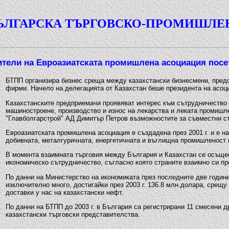
ЪЛГАРСКА ТЪРГОВСКО-ПРОМИШЛЕ
тели на Евроазиатската промишлена асоциация пос
БТПП организира бизнес среща между казахстански бизнесмени, пред
фирми. Начело на делегацията от Казахстан беше президента на асо
Казахстанските предприемачи проявяват интерес към сътрудничество 
машиностроене, производство и износ на лекарства и леката промишл
"Главболгарстрой" АД Димитър Петров възможностите за съвместни ст
Евроазиатската промишлена асоциация е създадена през 2001 г. и е н
добивната, металгуричната, енергетичната и въглищна промишленост 
В момента взаимната търговия между България и Казахстан се осъщес
икономическо сътрудничество, съгласно която страните взаимно си пр
По данни на Министерство на икономиката през последните две годин
изключително много, достигайки през 2003 г. 136.8 млн.долара, срещу 
доставки у нас на казахстански нефт.
По данни на БТПП до 2003 г. в България са регистрирани 11 смесени 
казахстански търговски представителства.