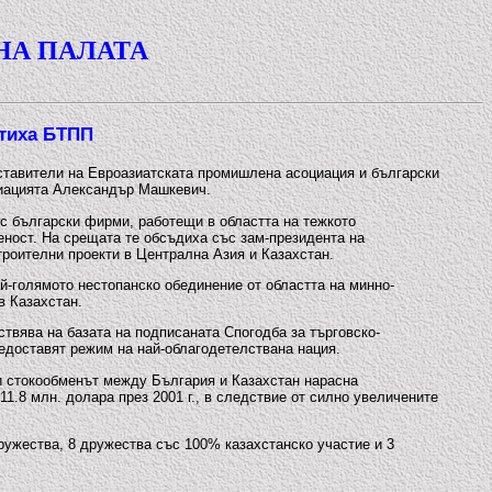
НА ПАЛАТА
етиха БТПП
ставители на Евроазиатската промишлена асоциация и български
циацията Александър Машкевич.
с български фирми, работещи в областта на тежкото
еност. На срещата те обсъдиха със зам-президента на
роителни проекти в Централна Азия и Казахстан.
ай-голямото нестопанско обединение от областта на минно-
в Казахстан.
твява на базата на подписаната Спогодба за търговско-
едоставят режим на най-облагодетелствана нация.
и стокообменът между България и Казахстан нарасна
11.8 млн. долара през 2001 г., в следствие от силно увеличените
дружества, 8 дружества със 100% казахстанско участие и 3