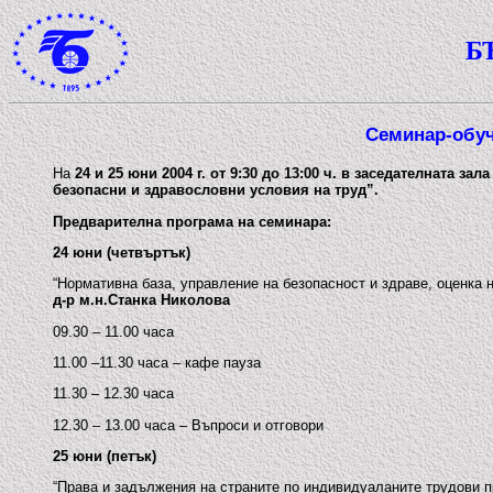
Б
Семинар-обуч
На
24 и 25 юни 2004 г.
от 9:30 до 13:00 ч.
в заседателната зал
безопасни и здравословни условия на труд”.
Предварителна програма на семинара:
24 юни (четвъртък)
“Нормативна база, управление на безопасност и здраве, оценка 
д-р м.н.Станка Николова
09.30 – 11.00 часа
11.00 –11.30 часа – кафе пауза
11.30 – 12.30 часа
12.30 – 13.00 часа – Въпроси и отговори
25 юни (петък)
“Права и задължения на страните по индивидуаланите трудови п