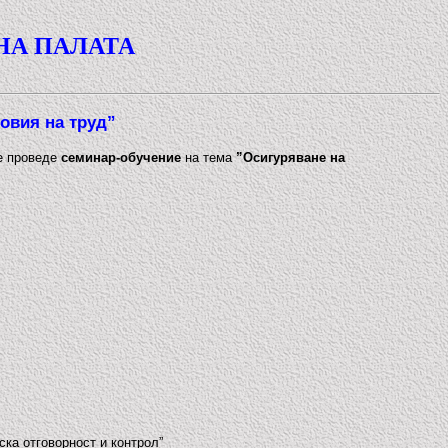
НА ПАЛАТА
овия на труд”
се проведе
семинар-обучение
на тема
”Осигуряване на
ка отговорност и контрол”