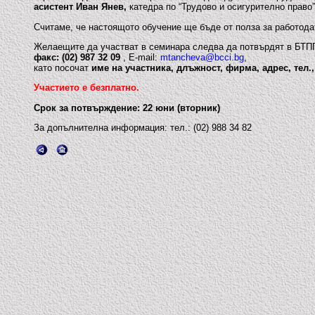
асистент Иван Янев,
катедра по “Трудово и осигурително право
Считаме, че настоящото обучение ще бъде от полза за работода
Желаещите да участват в семинара следва да потвърдят в БТПП
факс: (02) 987 32 09
, E-mail:
mtancheva@bcci.bg
,
като посочат
име на участника, длъжност, фирма, адрес, тел.,
Участието е безплатно.
Срок за потвърждение: 22 юни (вторник)
За допълнителна информация: тел.: (02) 988 34 82