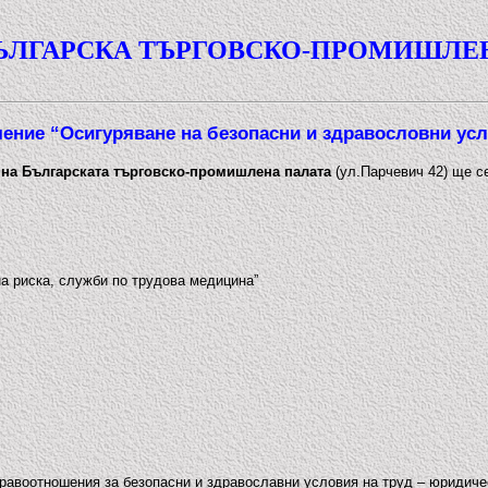
ЪЛГАРСКА ТЪРГОВСКО-ПРОМИШЛЕ
ение “Осигуряване на безопасни и здравословни усл
а на Българската търговско-промишлена палата
(ул.Парчевич 42) ще 
на риска, служби по трудова медицина”
равоотношения за безопасни и здравославни условия на труд – юридичес