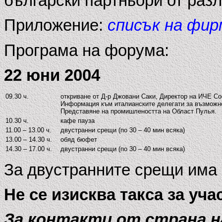
български партньори от раз
Приложение:
списък на фи
Програма на форума:
22 юни 2004
09.30 ч.
откриване от Д-р Джовани Саки, Директор на ИЧЕ Со
Информация към италианските делегати за възможно
Представяне на промишлеността на Област Пулья.
10.30 ч.
кафе пауза
11.00 – 13.00 ч.
двустранни срещи (по 30 – 40 мин всяка)
13.00 – 14.30 ч.
обяд бюфет
14.30 – 17.00 ч.
двустранни срещи (по 30 – 40 мин всяка)
За двустранните срещи има
Не се изисква такса за уча
За контакти от страна н