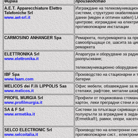
Фирма
производство
A.E.T. Apparecchiature Elettro
Изграждане на телекомуникацио
Telefoniche Srl
системи, структурно окабеляване
www.aet-srl.it
данни (меден и оптичен кабел) L
центрове; изграждане на електри
противопожарни инсталации
CARMOSINO ANHANGER Spa
Ремаркета, полуремаркета за пре
самообръщащи се, шасита за ци
ремаркета
ELETTRONIKA Srl
Апаратура и оборудване за ради
www.elettronika.it
разпръскване;
телекомуникационно оборудване
IBF Spa
Производство на стационарни и 
www.faam.com
батерии
MELICOS dei F.lli LIPPOLIS Sas
Офис мебели, обзавеждане за ма
www.melicos.it
стелажи, рафтове, метални шка
PROFIL MURGIA Srl
Профили от поцинкована стомана
www.profilmurgia.it
картон, леки преградни стени и 
SA & F Srl
Системи за плъзгащи скриващи с
www.ermetika.it
полукръгли за вграждане в зидан
(Ermetika®), рамки, опори, касет
SELCO ELECTRONIC Srl
Производство на електронни сис
www.selcoitalia.it
противопожарни сист., електрон