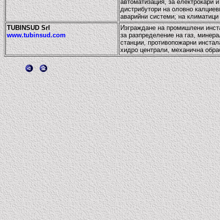
автоматизация, за електрокари и
дистрибутори на оловно калциеви
аварийни системи; на климатици 
TUBINSUD Srl
Изграждане на промишлени инст
www.tubinsud.com
за разпределение на газ, минер
станции, противопожарни инстал
хидро централи, механична обра