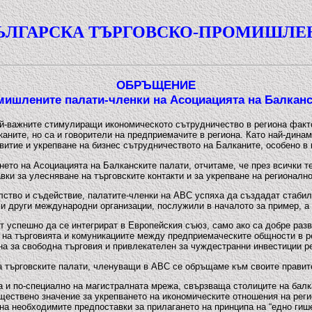
ЪЛГАРСКА ТЪРГОВСКО-ПРОМИШЛЕ
ОБРЪЩЕНИЕ
мишлените палати-членки на Асоциацията на Балканс
й-важните стимулиращи икономическото сътрудничество в региона факто
аните, но са и говорители на предприемачите в региона. Като най-дина
витие и укрепване на бизнес сътрудничеството на Балканите, особено в 
нето на Асоциацията на Балканските палати, отчитаме, че през всички т
ки за улесняване на търговските контакти и за укрепване на регионалн
лство и съдействие, палатите-членки на АВС успяха да създадат стабил
и други международни организации, послужили в началото за пример, а 
 успешно да се интегрират в Европейския съюз, само ако са добре разв
на търговията и комуникациите между предприемаческите общности в рег
на за свободна търговия и привлекателен за чуждестранни инвестиции р
а търговските палати, членуващи в АВС се обръщаме към своите правит
 и по-специално на магистралната мрежа, свързваща столиците на балк
ъществено значение за укрепването на икономическите отношения на рег
на необходимите предпоставки за прилагането на принципа на “едно гише