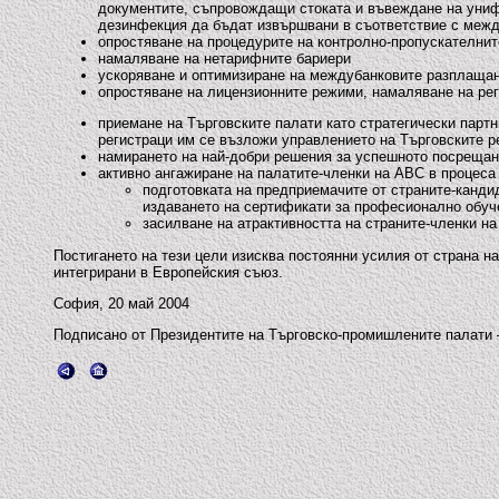
документите, съпровождащи стоката и въвеждане на унифи
дезинфекция да бъдат извършвани в съответствие с межд
опростяване на процедурите на контролно-пропускателнит
намаляване на нетарифните бариери
ускоряване и оптимизиране на междубанковите разплащан
опростяване на лицензионните режими, намаляване на рег
приемане на Търговските палати като стратегически парт
регистраци им се възложи управлението на Търговските ре
намирането на най-добри решения за успешното посрещане
активно ангажиране на палатите-членки на АВС в процеса 
подготовката на предприемачите от страните-кандид
издаването на сертификати за професионално обуч
засилване на атрактивността на страните-членки н
Постигането на тези цели изисква постоянни усилия от страна н
интегрирани в Европейския съюз.
София, 20 май 2004
Подписано от Президентите на Търговско-промишлените палати –