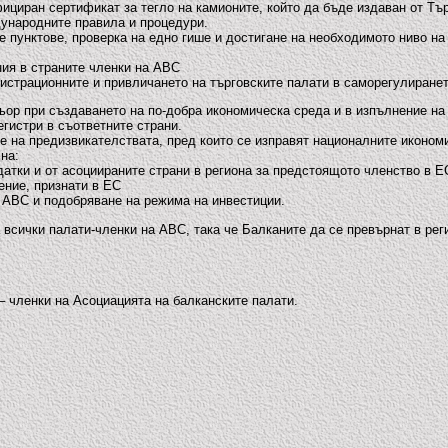
циран сертификат за тегло на камионите, който да бъде издаван от Тър
ународните правила и процедури.
е пунктове, проверка на едно гише и достигане на необходимото ниво 
ия в страните членки на АВС
истрационните и привличането на търговските палати в саморегулиранет
ньор при създаването на по-добра икономическа среда и в изпълнение н
гистри в съответните страни.
 на предизвикателствата, пред които се изправят националните икономи
на:
атки и от асоциираните страни в региона за предстоящото членство в Е
ение, признати в ЕС
а АВС и подобряване на режима на инвестиции.
а всички палати-членки на АВС, така че Балканите да се превърнат в р
 членки на Асоциацията на балканските палати.