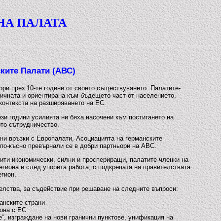
НА ПАЛАТА
ките Палати (АВС)
ри през 10-те години от своето съществуването. Палатите-
мичната и ориентирана към бъдещето част от населението,
контекста на разширяването на ЕС.
ези години усилията ни бяха насочени към постигането на
ото сътрудничество.
ни връзки с Европалати, Асоциацията на германските
по-късно превърнали се в добри партньори на АВС.
ити икономически, силни и проспериращи, палатите-членки на
иона и след упорита работа, с подкрепата на правителствата
егион.
елства, за съдействие при решаване на следните въпроси:
анските страни
иона с ЕС
”, изграждане на нови гранични пунктове, унификация на