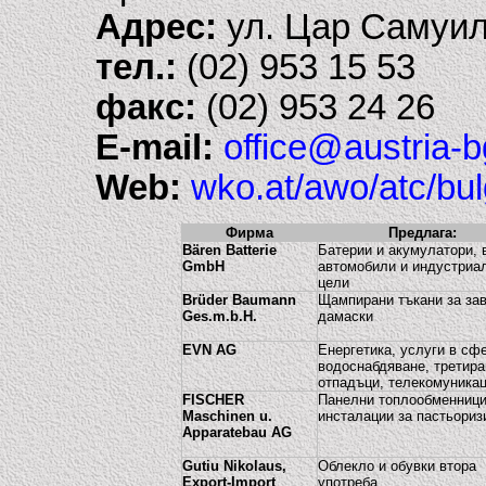
Адрес:
ул. Цар Самуи
тел.:
(02) 953 15 53
факс:
(02) 953 24 26
E-mail:
office@austria-
Web:
wko.at/awo/atc/bul
Фирма
Предлага:
Bären Batterie
Батерии и акумулатори, в
GmbH
автомобили и индустриа
цели
Brüder Baumann
Щампирани тъкани за зав
Ges.m.b.H.
дамаски
EVN AG
Енергетика, услуги в сф
водоснабдяване, третира
отпадъци, телекомуника
FISCHER
Панелни топлообменници
Maschinen u.
инсталации за пастьориз
Apparatebau AG
Gutiu Nikolaus,
Облекло и обувки втора
Export-Import
употреба