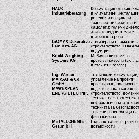
HAUK
Консултации относно хл
Industrieberatung
и климатични инсталации
релсови и специални
транспортни средства и
самолети; големи дизел
двигатели/двигатели с
вътрешно горене
ISOMAX Dekorative
Ламинирани плоскости з
Laminate AG
строителството и мебелн
индустрия
Krickl Weighing
Мобилни системи за
Systems KG
претегляне/везни (вкл. з
и втечнени газове)
Ing. Werner
Технически консултации,
MARSAT & Co.
управление на проекти,
GmbH,
проектиране, планиране,
MAWEXPLAN-
подготовка на търгове в
ENERGIETECHNIK
строителството, домакин
техника, електротехникат
информационните технол
техниката за безопасност
търсене на източници на
финансиране
METALLCHEMIE
Галванотехника, третира
Ges.m.b.H.
повърхности