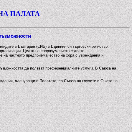
НА ПАЛАТА
възможности
идите в България (СИБ) в Единния си търговски регистър.
организации. Целта на споразумението е двете
не на частното предприемачество на хора с увреждания и
ъзможността да ползват преференциалните услуги. В Съюза на
еждания, членуващи в Палатата, са Съюза на глухите и Съюза на