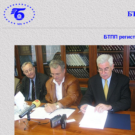
Б
БТПП регис