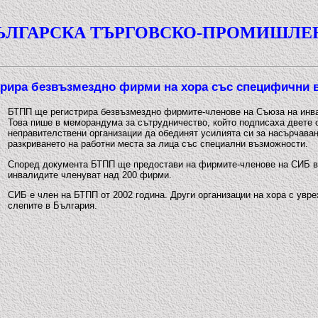
ЪЛГАРСКА ТЪРГОВСКО-ПРОМИШЛЕ
трира безвъзмездно фирми на хора със специфични 
БТПП ще регистрира безвъзмездно фирмите-членове на Съюза на инвал
Това пише в меморандума за сътрудничество, който подписаха двете 
неправителствени организации да обединят усилията си за насърчава
разкриването на работни места за лица със специални възможности.
Според документа БТПП ще предостави на фирмите-членове на СИБ в
инвалидите членуват над 200 фирми.
СИБ е член на БТПП от 2002 година. Други организации на хора с увр
слепите в България.