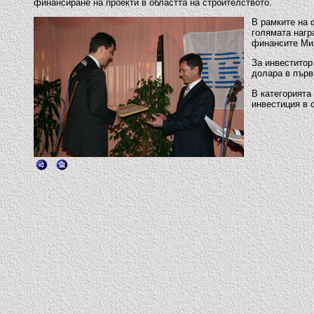
финансиране на проекти в областта на строителството.
В рамките на 
голямата нагр
финансите Ми
За инвеститор
долара в първ
В категорията
инвестиция в 