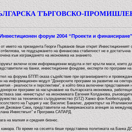
ЪЛГАРСКА ТЪРГОВСКО-ПРОМИШЛЕ
Инвестиционен форум 2004 “Проекти и финансиране
 от името на президента Георги Първанов беше открит Инвестиционният 
 отбелязва, че поддържането на финансова стабилност не е достатъчна 
сочена към изграждането на икономика на знанието.
орумът включи осем информационни модула и пет кръгли маси, които д
редставители на банки, инвестиционни фондове, експерти по програми на
тел на форума БТПП оказа съдействие при организирането и провеждан
н на информационен модул “Донорските програми за развитие на сектор
иятия - реалности и перспективи”, в който бяха включени представяния 
донорски програми за насърчаване на българската икономика, работещи 
астваха зам.-министърът на икономиката Евгения Колданова, ръководит
ружество за техническо сътрудничество (GTZ) Ханко фон Кнобелсдорф,
осолството на Гърция у нас Василис Бакалис, директорът на Италиански
вия Джовани Саки
,
представители на Американската агенция за междуна
лана Инвестмънт” и Програма САПАРД.
ага на малкия и средния бизнес.
 камара. По време на сесията беше представена политиката на Банка Д