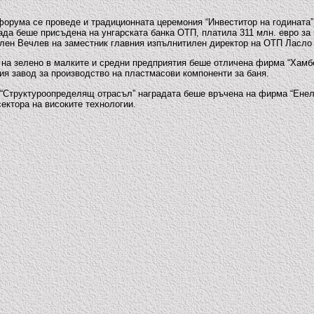
форума се проведе и традиционната церемония “Инвеститор на годината”,
ада беше присъдена на унгарската банка ОТП, платила 311 млн. евро за
лен Вечлев на заместник главния изпълнитилен директор на ОТП Ласло
 на зелено в малките и средни предприятия беше отличена фирма “Хамбер
ия завод за производство на пластмасови компоненти за баня.
 “Структуроопределящ отрасъл” наградата беше връчена на фирма “Енел
сектора на високите технологии.