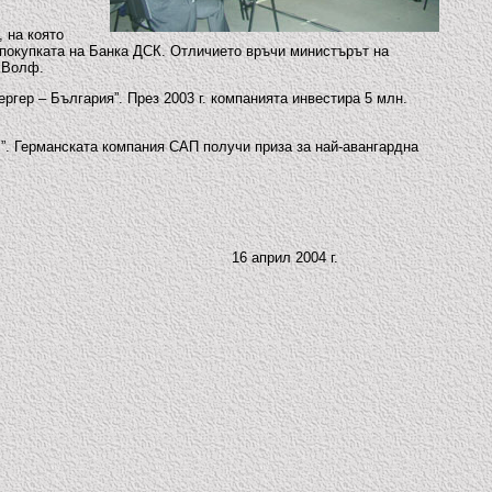
 на която
 покупката на Банка ДСК. Отличието връчи министърът на
 Волф.
гер – България”. През 2003 г. компанията инвестира 5 млн.
”. Германската компания САП получи приза за най-авангардна
16 април 2004 г.