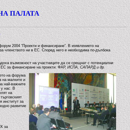
НА ПАЛАТА
”
форум 2004 “Проекти и финансиране”. В изявлението на
за членството ни в ЕС. Според него е необходима по-дълбока
адоха възможност на участниците да се срещнат с потенциални
 ЕС за финансиране на проекти: ФАР,
ИСПА, САПАРД и др.
ето на форума
а на малките и
на най-важните
у нас. В
елят на
 търговският
я институт за
родно развитие
СК за