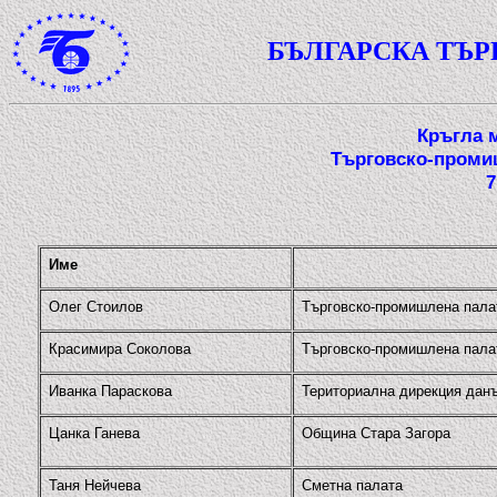
БЪЛГАРСКА ТЪ
Кръгла 
Търговско-промиш
7
Име
Олег Стоилов
Търговско-промишлена палат
Красимира Соколова
Търговско-промишлена палат
Иванка Параскова
Териториална дирекция дан
Цанка Ганева
Община Стара Загора
Таня Нейчева
Сметна палата