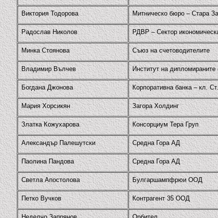
Виктория Тодорова
Митническо бюро – Стара За
Радослав Николов
РДВР – Сектор икономическ
Минка Стоянова
Съюз на счетоводителите
Владимир Вълчев
Институт на дипломираните 
Богдана Джонова
Корпоративна банка – кл. Ст
Мария Хорсикян
Загора Холдинг
Златка Кожухарова
Консорциум Тера Груп
Александър Палешутски
Средна Гора АД
Паолина Пандова
Средна Гора АД
Светла Апостолова
Булгаршампфрюи ООД
Петко Вучков
Контрагент 35 ООД
Неделчо Запрянов
Орбител