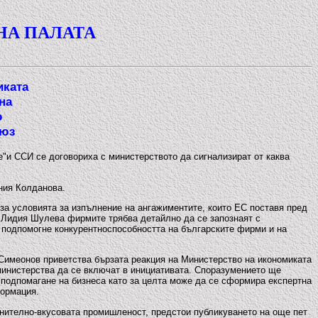
НА ПАЛАТА
иката
на
о
ъюз
 ССИ се договориха с министерството да сигнализират от каква
ния Колданова.
за условията за изпълнение на ангажиментите, които ЕС поставя пред
 Лидия Шулева фирмите трябва детайлно да се запознаят с
е подпомогне конкурентноспособността на българските фирми и на
Симеонов приветства бързата реакция на Министерство на икономиката
министерства да се включат в инициативата. Споразумението ще
 подпомагане на бизнеса като за целта може да се сформира експертна
формация.
нително-вкусовата промишленост, предстои публикуването на още пет