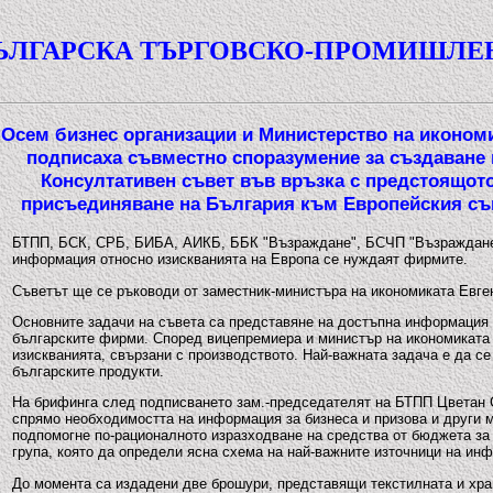
ЪЛГАРСКА ТЪРГОВСКО-ПРОМИШЛЕ
Осем бизнес организации и Министерство на иконом
подписаха съвместно споразумение за създаване 
Консултативен съвет във връзка с предстоящот
присъединяване на България към Европейския с
БТПП, БСК, СРБ, БИБА, АИКБ, ББК "Възраждане", БСЧП "Възраждане"и
информация относно изискванията на Европа се нуждаят фирмите.
Съветът ще се ръководи от заместник-министъра на икономиката Евге
Основните задачи на съвета са представяне на достъпна информация 
българските фирми. Според вицепремиера и министър на икономиката
изискванията, свързани с производството. Най-важната задача е да с
българските продукти.
На брифинга след подписването зам.-председателят на БТПП Цветан 
спрямо необходимостта на информация за бизнеса и призова и други 
подпомогне по-рационалното изразходване на средства от бюджета за
група, която да определи ясна схема на най-важните източници на ин
До момента са издадени две брошури, представящи текстилната и хра