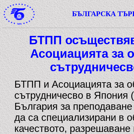
БЪЛГАРСКА ТЪ
БТПП осъществяв
Асоциацията за о
сътрудничесв
БТПП и Асоциацията за о
сътрудничесво в Япония 
България за преподаване
да са специализирани в о
качеството, разрешаване 