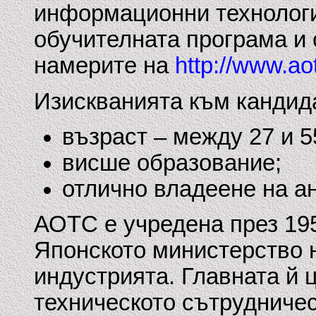
информационни технолог
обучителната програма и
намерите на
http://www.ao
Изискванията към кандида
възраст – между 27 и 5
висше образование;
отлично владеене на ан
АОТС е учредена през 195
Японското министерство н
индустрията. Главната й 
техническото сътрудничес