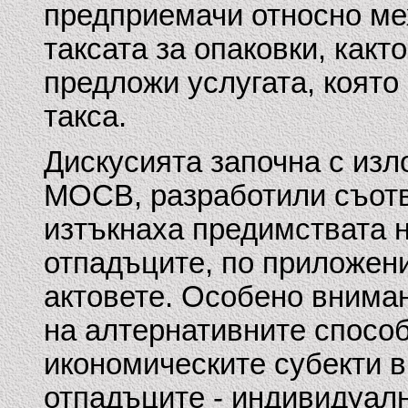
предприемачи относно ме
таксата за опаковки, какт
предложи услугата, която
такса.
Дискусията започна с изл
МОСВ, разработили съотв
изтъкнаха предимствата н
отпадъците, по приложени
актовете. Особено внима
на алтернативните способ
икономическите субекти в
отпадъците - индивидуално