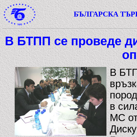
БЪЛГАРСКА ТЪ
В БТПП се проведе ди
оп
В БТП
връзк
пород
в сил
МС от
Диску