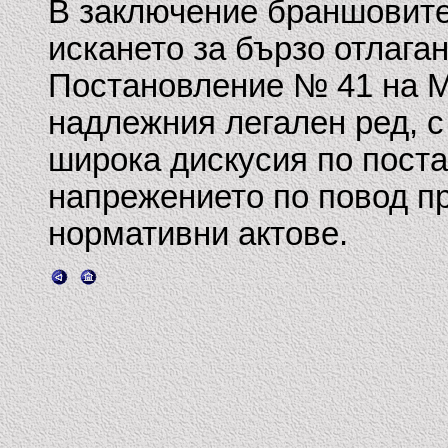
В заключение браншовите
искането за бързо отлага
Постановление № 41 на МС
надлежния легален ред, с
широка дискусия по пост
напрежението по повод п
нормативни актове.