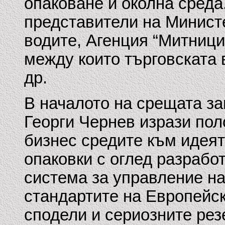
опаковане и околна сред
представители на Министе
водите, Агенция “Митници
между които търговската в
др.
В началото на срещата з
Георги Чернев изрази по
бизнес средите към идеят
опаковки с оглед разрабо
система за управление на
стандартите на Европейс
сподели и сериозните рез