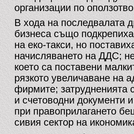
организации по оползотво
В хода на последвалата д
бизнеса също подкрепиха
на еко-такси, но поставих
начисляването на ДДС; н
което са поставени малки
рязкото увеличаване на а
фирмите; затрудненията с
и счетоводни документи и
при правоприлагането бе
сивия сектор на икономик