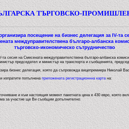
ЪЛГАРСКА ТЪРГОВСКО-ПРОМИШЛЕ
рганизира посещение на бизнес делегация за IV-та с
ената междуправителствена българо-албанска комис
търговско-икономическо сътрудничество
 IV-та сесия на Смесената междуправителствена българо-албанска комис
министър председател и министър на транспорта и съобщенията, председ
изира бизнес делегация, която да съпровожда вицепремиера Николай Ва
ни изпратите попълнена
приложената регистрационнна карта
на:
уточняване и към настоящия момент пакетната цена е 430 евро, която вк
сума за участие ще Ви съобщим допълнително.