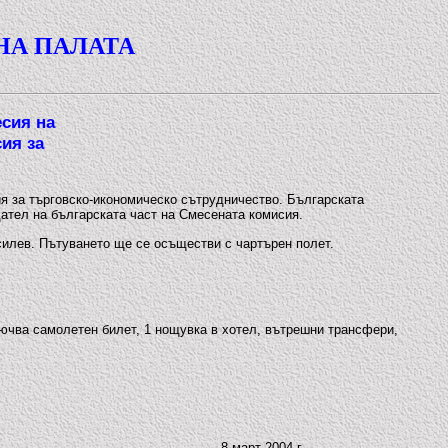
НА ПАЛАТА
есия на
ия за
ия за търговско-икономическо сътрудничество. Българската
ател на българската част на Смесената комисия.
силев. Пътуването ще се осъществи с чартърен полет.
лючва самолетен билет, 1 нощувка в хотел, вътрешни трансфери,
8 март 2004 г.