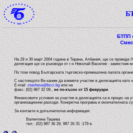
Б
БТПП о
Смес
На 29 и 30 март 2004 година в Тирана, Албания, ще се проведе
делегация ще се ръководи от г-н Николай Василев - заместник-
По този повод Българската търговско-промишлена палата орган
С настоящото Ви каним да вземете участие в делегацията като 
E-mail:
vtasheva@bcci.bg
или на
факс: (02) 987 32 09.,
не по-късно от 15 февруари
.
Финансовите условия за участие в делегацията са в процес на 
организационни разходи. Конкретна програма и окончателната 
За контакти и допълнителна информация:
Валентина Ташева
тел.: (02) 987 36 29, 987 26 31 -179 в.