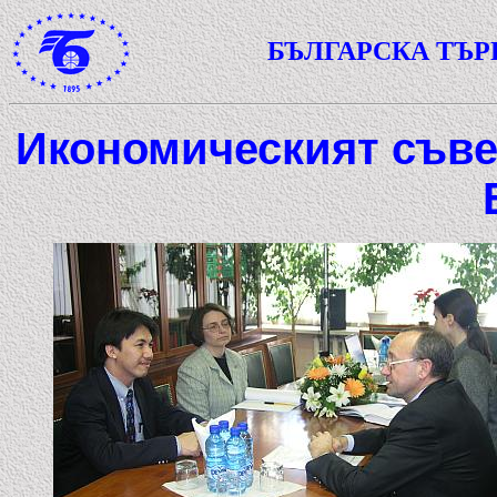
БЪЛГАРСКА ТЪ
Икономическият съве