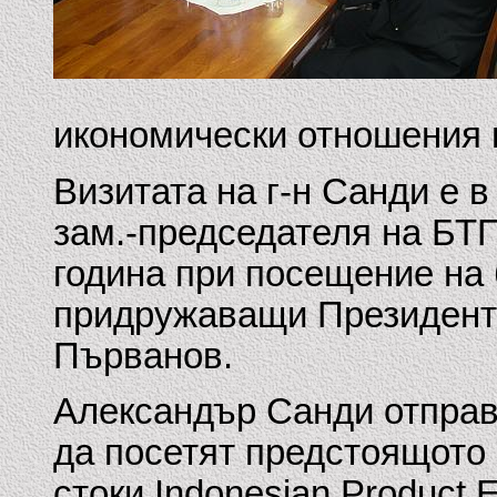
икономически отношения 
Визитата на г-н Санди е в
зам.-председателя на БТ
година при посещение на
придружаващи Президента
Първанов.
Александър Санди отправ
да посетят предстоящото
стоки Indonesian Product E