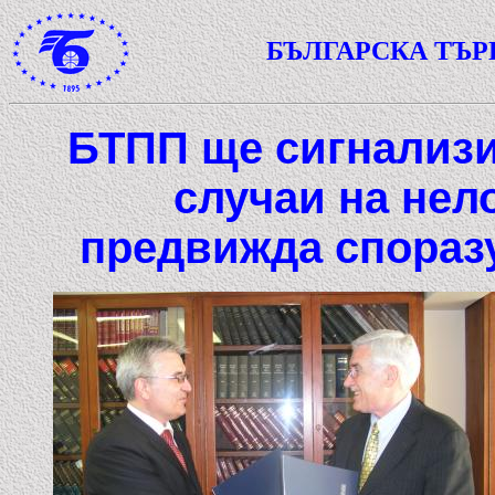
БЪЛГАРСКА ТЪ
БТПП ще сигнализи
случаи на нел
предвижда спораз