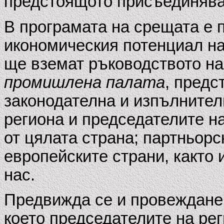
предстоящото присъединява
В програмата на срещата е 
икономическия потенциал на
ще вземат ръководството н
промишлена палата
, предс
законодателна и изпълнителн
региона и председателите н
от цялата страна; партньорс
европейските страни, както 
нас.
Предвижда се и провеждане 
което председателите на ре