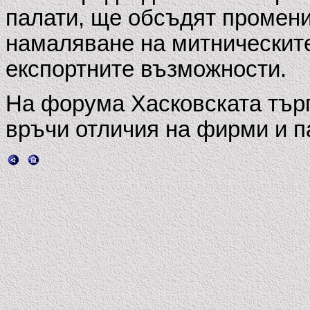
палати, ще обсъдят промени
намаляване на митническит
експортните възможности.
На форума Хасковската тър
връчи отличия на фирми и п