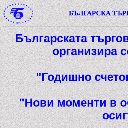
БЪЛГАРСКА ТЪ
Българската търго
организира с
"Годишно счето
"Нови моменти в о
осиг