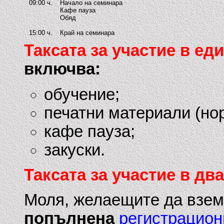
09:00 ч.
Начало на семинара
Кафе пауза
Обяд
15:00 ч.
Край на семинара
Таксата за участие в еди
включва:
обучение;
печатни материали (но
кафе пауза;
закуски.
Таксата за участие в два
Моля, желаещите да взема
попълнена
регистрацион