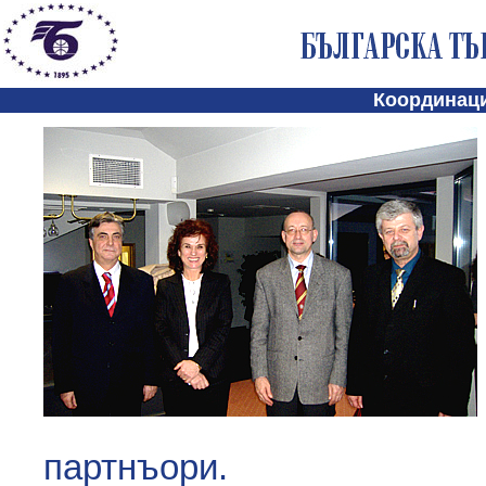
Координац
партнъори.