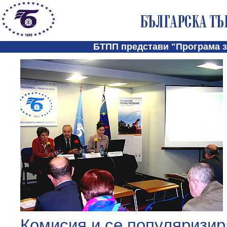
БТПП представи "Програма з
Комисия и се популяризир