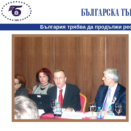
България трябва да продължи реф