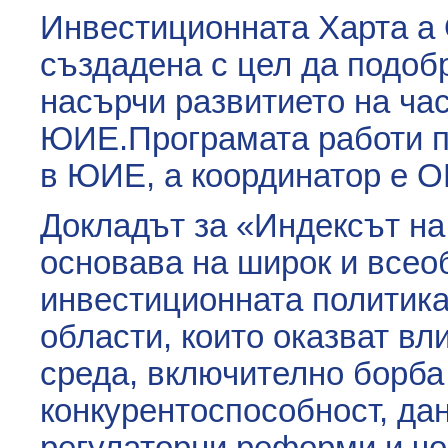
Инвестиционната Харта а
създадена с цел да подоб
насърчи развитието на час
ЮИЕ.Програмата работи по
в ЮИЕ, а координатор е О
Докладът за «Индексът н
основава на широк и всео
инвестиционната политика
области, които оказват в
среда, включително борба
конкурентоспособност, дан
регулаторни реформи и чо