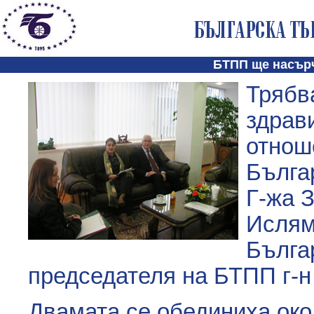
БТПП ще насърч
Трябв
здрав
отнош
Българ
Г-жа 
Ислям
Българ
председателя на БТПП г-
Двамата се обединиха око