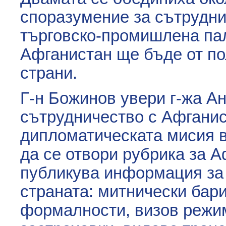
споразумение за сътрудн
търговско-промишлена пал
Афганистан ще бъде от по
страни.
Г-н Божинов увери г-жа А
сътрудничество с Афганис
дипломатическата мисия в
да се отвори рубрика за А
публикува информация за 
страната: митнически бар
формалности, визов режим